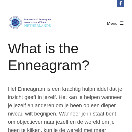
Sla
links
over
IEA Netherlands
Menu
Over IEA Nederland
Spring
Lid worden
naar
What is the
Doelstelling
het
The Enneagram
menu
Enneagram?
Board IEA Afiliation Netherlands
Sprint
Contact
naar
Privacy policy
de
Het Enneagram is een krachtig hulpmiddel dat je
hoofdinhoud
Activiteiten
inzicht geeft in jezelf. Het kan je helpen wanneer
je jezelf en anderen om je heen op een dieper
Word lid
niveau wilt begrijpen. Wanneer je in staat bent
om objectiever naar jezelf en de wereld om je
heen te kijken, kun je de wereld met meer
Inloggen