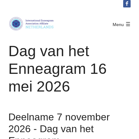
Sla
links
over
IEA Netherlands
Menu
Spring
Activiteiten
naar
Dag van het Enneagram 16 mei
Dag van het
2026
het
Conferenties
menu
Enneagram 16
Community acties
Sprint
naar
mei 2026
Word lid
de
hoofdinhoud
Inloggen
Deelname 7 november
2026 - Dag van het
English
Nederlands