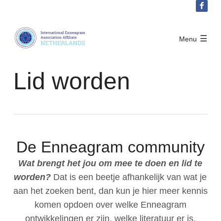
Sla
links
over
IEA Netherlands
Menu
Over IEA Nederland
Spring
Lid worden
naar
Lid worden
Doelstelling
het
The Enneagram
menu
Board IEA Afiliation Netherlands
Sprint
Contact
naar
Privacy policy
de
De Enneagram community
hoofdinhoud
Activiteiten
Wat brengt het jou om mee te doen en lid te
worden?
Dat is een beetje afhankelijk van wat je
Word lid
aan het zoeken bent, dan kun je hier meer kennis
komen opdoen over welke Enneagram
ontwikkelingen er zijn, welke literatuur er is,
Inloggen