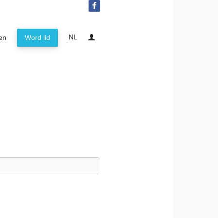
NL
ten
Word lid
IEA Netherlands
Activiteiten
Word lid
Inloggen
English
Nederlands