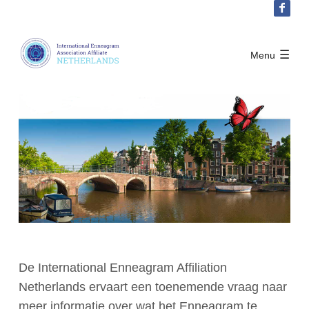
Sla
links
over
IEA Netherlands
Menu
Spring
Activiteiten
naar
Word lid
het
menu
Sprint
Inloggen
naar
de
hoofdinhoud
English
Nederlands
De International Enneagram Affiliation
Netherlands ervaart een toenemende vraag naar
meer informatie over wat het Enneagram te